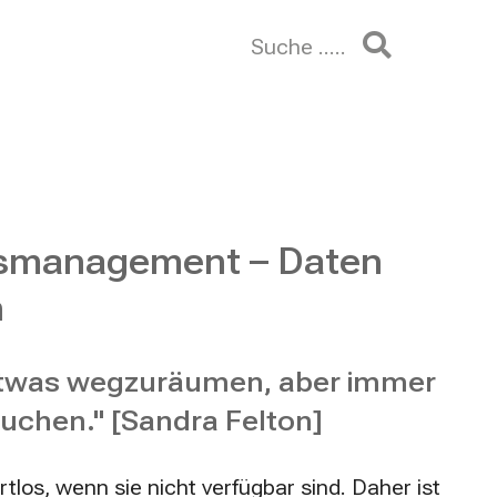
h
Suche .....
e
n
n
a
c
h
:
nsmanagement – Daten
n
t etwas wegzuräumen, aber immer
uchen." [Sandra Felton]
tlos, wenn sie nicht verfügbar sind. Daher ist